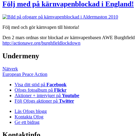
Följ med på kärnvapenblockad i England!
Följ med och gör kärnvapen till historia!
Den 2 mars ordnas stor blockad av kärnvapenbasen AWE Burghfield i E
http://actionawe.org/burghfieldlockdown
Undermeny
Nätverk
European Peace Action
Visa ditt stöd på
Facebook
Ofogs fotoalbum på
Flickr
Aktioner + intervjuer på
Youtube
Följ Ofogs aktioner på
Twitter
Läs Ofogs blogg
Kontakta Ofog
Ge ett bidrag
Kontaktinfo