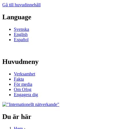
Gå till huvudinnehåll
Language
Svenska
English
Español
Huvudmeny
Verksamhet
Fakta
För media
Om Ofog
Engagera dig
Du är här
Hem
›