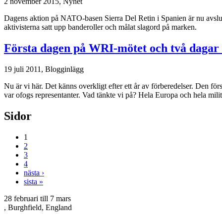
2 november 2015,
Nyhet
Dagens aktion på NATO-basen Sierra Del Retin i Spanien är nu avslutad!
aktivisterna satt upp banderoller och målat slagord på marken.
Första dagen på WRI-mötet och två dagar 
19 juli 2011,
Blogginlägg
Nu är vi här. Det känns overkligt efter ett år av förberedelser. Den f
var ofogs representanter. Vad tänkte vi på? Hela Europa och hela militäri
Sidor
1
2
3
4
nästa ›
sista »
28 februari
till
7 mars
, Burghfield, England