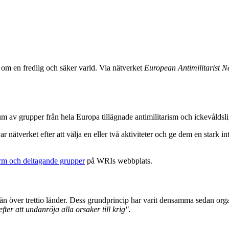
 om en fredlig och säker varld. Via nätverket
European Antimilitarist 
m av grupper från hela Europa tillägnade antimilitarism och ickevåldslig
r nätverket efter att välja en eller två aktiviteter och ge dem en stark
orm och deltagande grupper
på WRIs webbplats.
från över trettio länder. Dess grundprincip har varit densamma sedan o
efter att undanröja alla orsaker till krig".