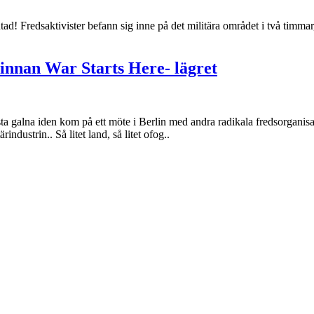
 Fredsaktivister befann sig inne på det militära området i två timmar, i
innan War Starts Here- lägret
örsta galna iden kom på ett möte i Berlin med andra radikala fredsorgani
ndustrin.. Så litet land, så litet ofog..