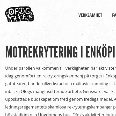
Huvudmeny
VERKSAMHET
F
MOTREKRYTERING I ENKÖP
Hem
Du
›
är
Om
Under parollen välkommen till verkligheten har aktiviste
Ofog
här
idag genomfört en rekryteringskampanj på torget i Enköp
›
gatuteater, banderollverkstad och måltavlekramning fick 
Nyheter
inblick i Ofogs mångfasetterade arbete. Gensvaret var kl
›
uppskattade budskapet om fred genom fredliga medel. Ak
Motrekrytering
ledningsregementets skamlösa rekryteringskampanjer på 
i
högstadium och Ungdomens hus. Ofogs aktiviteter lockad