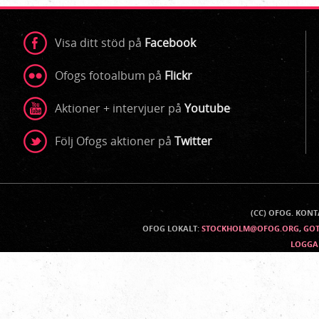
Visa ditt stöd på
Facebook
Ofogs fotoalbum på
Flickr
Aktioner + intervjuer på
Youtube
Följ Ofogs aktioner på
Twitter
(CC) OFOG. KON
Kontaktinfo
OFOG LOKALT:
STOCKHOLM@OFOG.ORG
,
GO
LOGGA