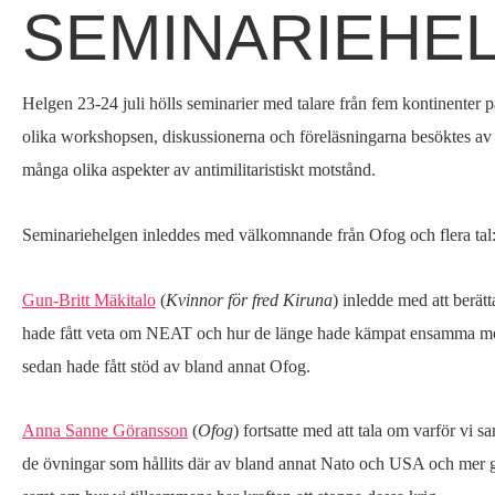
SEMINARIEHEL
Hem
Du
›
är
Verksamhet
Helgen 23-24 juli hölls seminarier med talare från fem kontinenter
›
här
olika workshopsen, diskussionerna och föreläsningarna besöktes av
Seminariehelg
många olika aspekter av antimilitaristiskt motstånd.
2011
Seminariehelgen inleddes med välkomnande från Ofog och flera tal
Gun-Britt Mäkitalo
(
Kvinnor för fred Kiruna
) inledde med att berät
hade fått veta om NEAT och hur de länge hade kämpat ensamma mot
sedan hade fått stöd av bland annat Ofog.
Anna Sanne Göransson
(
Ofog
) fortsatte med att tala om varför vi 
de övningar som hållits där av bland annat Nato och USA och mer ge