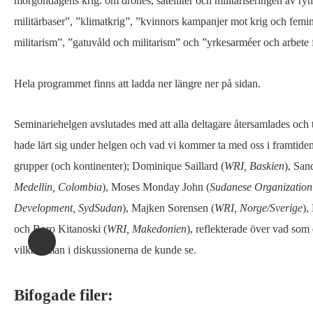
morgondagens krig: om drones, satelliter och militariseringen av rymd
militärbaser”, ”klimatkrig”, ”kvinnors kampanjer mot krig och femin
militarism”, ”gatuvåld och militarism” och ”yrkesarméer och arbete f
Hela programmet finns att ladda ner längre ner på sidan.
Seminariehelgen avslutades med att alla deltagare återsamlades och 
hade lärt sig under helgen och vad vi kommer ta med oss i framtiden
grupper (och kontinenter); Dominique Saillard (
WRI, Baskien
), San
Medellin, Colombia
), Moses Monday John (
Sudanese Organization
Development, SydSudan
), Majken Sorensen (
WRI, Norge/Sverige
),
och Boro Kitanoski (
WRI, Makedonien
), reflekterade över vad som
vilka teman i diskussionerna de kunde se.
Bifogade filer: