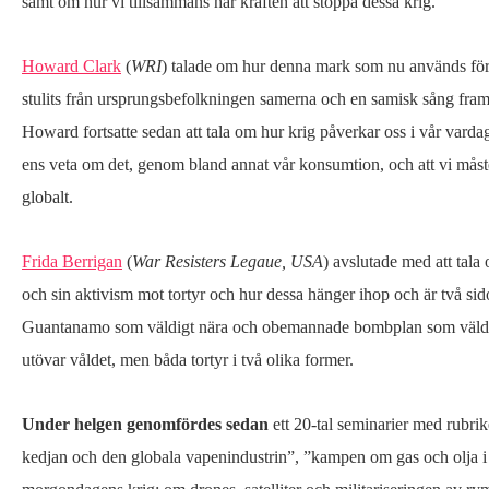
samt om hur vi tillsammans har kraften att stoppa dessa krig.
Howard Clark
(
WRI
) talade om hur denna mark som nu används för 
stulits från ursprungsbefolkningen samerna och en samisk sång fra
Howard fortsatte sedan att tala om hur krig påverkar oss i vår vardag 
ens veta om det, genom bland annat vår konsumtion, och att vi måste 
globalt.
Frida Berrigan
(
War Resisters Legaue, USA
) avslutade med att tala
och sin aktivism mot tortyr och hur dessa hänger ihop och är två sid
Guantanamo som väldigt nära och obemannade bombplan som väldig
utövar våldet, men båda tortyr i två olika former.
Under helgen genomfördes sedan
ett 20-tal seminarier med rubrik
kedjan och den globala vapenindustrin”, ”kampen om gas och olja i