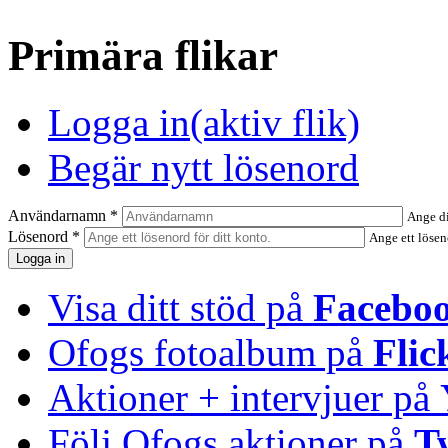
Primära flikar
Logga in
(aktiv flik)
Begär nytt lösenord
Användarnamn
*
Ange d
Lösenord
*
Ange ett lösen
Visa ditt stöd på
Facebo
Ofogs fotoalbum på
Flic
Aktioner + intervjuer på
Följ Ofogs aktioner på
T