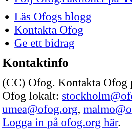
Läs Ofogs blogg
Kontakta Ofog
Ge ett bidrag
Kontaktinfo
(CC) Ofog. Kontakta Ofog
Ofog lokalt:
stockholm@of
umea@ofog.org
,
malmo@of
Logga in på ofog.org här
.