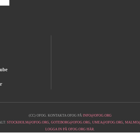
ube
r
(CC) OFOG. KONTAKTA OFOG PÅ
INFO@OFOG.ORG
ALT:
STOCKHOLM@OFOG.ORG
,
GOTEBORG@OFOG.ORG
,
UMEA@OFOG.ORG
,
MALMO@
LOGGA IN PÅ OFOG.ORG HÄR
.