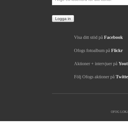
*
Ange ett lösenord för ditt konto.
Visa ditt stöd på
Facebook
Ofogs fotoalbum på
Flickr
Aktioner + intervjuer på
Yout
Följ Ofogs aktioner på
Twitte
Kontaktinfo
OFOG LOK