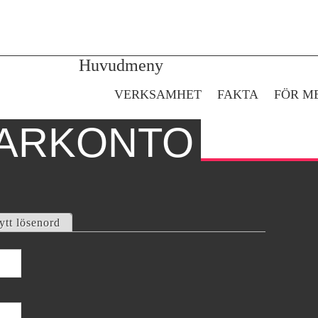
Gå till huvudinnehåll
Huvudmeny
VERKSAMHET
FAKTA
FÖR M
ARKONTO
ytt lösenord