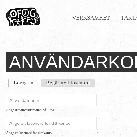
VERKSAMHET
FAKT
Huvudmeny
ANVÄNDARKO
Hem
Du
›
är
Logga
Primära flikar
Logga in
(aktiv flik)
Begär nytt lösenord
in
här
Användarnamn
*
Ange ditt användarnamn på Ofog.
Lösenord
*
Ange ett lösenord för ditt konto.