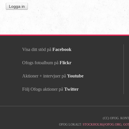
Visa ditt stöd på
Facebook
Ofogs fotoalbum på
Flickr
Aktioner + intervjuer på
Youtube
Följ Ofogs aktioner på
Twitter
(CC) OFOG. KON
Kontaktinfo
OFOG LOKALT:
STOCKHOLM@OFOG.ORG
,
GO