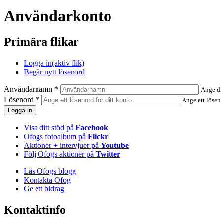
Användarkonto
Primära flikar
Logga in
(aktiv flik)
Begär nytt lösenord
Användarnamn
*
Ange d
Lösenord
*
Ange ett lösen
Visa ditt stöd på
Facebook
Ofogs fotoalbum på
Flickr
Aktioner + intervjuer på
Youtube
Följ Ofogs aktioner på
Twitter
Läs Ofogs blogg
Kontakta Ofog
Ge ett bidrag
Kontaktinfo