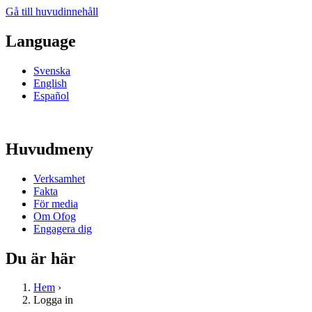
Gå till huvudinnehåll
Language
Svenska
English
Español
Huvudmeny
Verksamhet
Fakta
För media
Om Ofog
Engagera dig
Du är här
Hem
›
Logga in