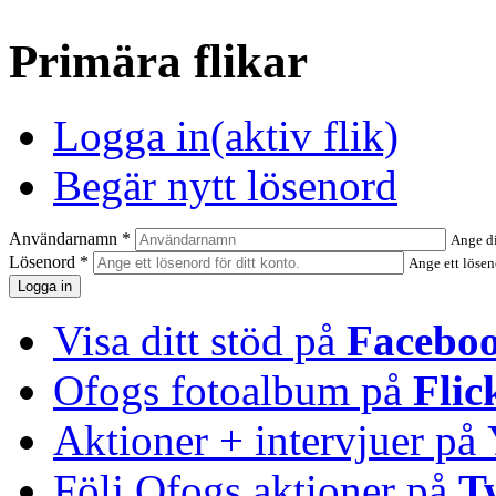
Primära flikar
Logga in
(aktiv flik)
Begär nytt lösenord
Användarnamn
*
Ange d
Lösenord
*
Ange ett lösen
Visa ditt stöd på
Facebo
Ofogs fotoalbum på
Flic
Aktioner + intervjuer på
Följ Ofogs aktioner på
T