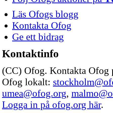
Läs Ofogs blogg
Kontakta Ofog
Ge ett bidrag
Kontaktinfo
(CC) Ofog. Kontakta Ofog
Ofog lokalt:
stockholm@of
umea@ofog.org
,
malmo@of
Logga in på ofog.org här
.