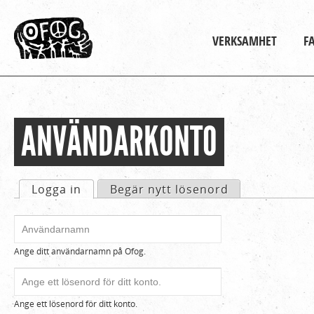
Huvudmeny
VERKSAMHET
F
ANVÄNDARKONTO
Hem
Du
›
är
Logga
Primära flikar
Logga in
(aktiv flik)
Begär nytt lösenord
in
här
Användarnamn
*
Ange ditt användarnamn på Ofog.
Lösenord
*
Ange ett lösenord för ditt konto.