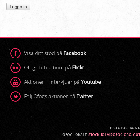
Visa ditt stöd på
Facebook
Ofogs fotoalbum på
Flickr
Aktioner + intervjuer på
Youtube
Följ Ofogs aktioner på
Twitter
(CC) OFOG. KON
Kontaktinfo
OFOG LOKALT:
STOCKHOLM@OFOG.ORG
,
GO