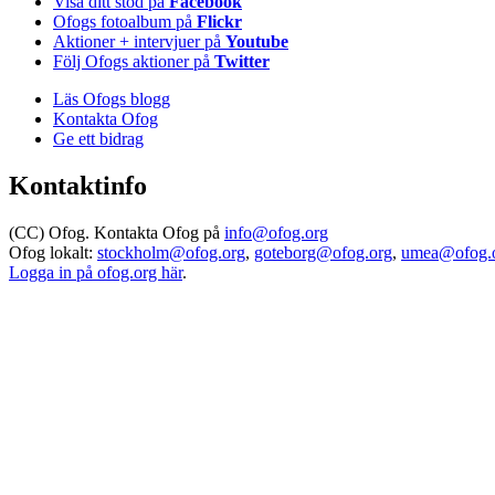
Visa ditt stöd på
Facebook
Ofogs fotoalbum på
Flickr
Aktioner + intervjuer på
Youtube
Följ Ofogs aktioner på
Twitter
Läs Ofogs blogg
Kontakta Ofog
Ge ett bidrag
Kontaktinfo
(CC) Ofog. Kontakta Ofog på
info@ofog.org
Ofog lokalt:
stockholm@ofog.org
,
goteborg@ofog.org
,
umea@ofog.
Logga in på ofog.org här
.