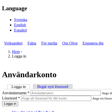
Gå till huvudinnehåll
Language
Svenska
English
Español
Verksamhet
Fakta
För media
Om Ofog
Engagera dig
Huvudmeny
Hem
›
Logga in
Du är här
Användarkonto
Logga in
(aktiv flik)
Begär nytt lösenord
Primära flikar
Användarnamn
*
Ange d
Lösenord
*
Ange ett lösen