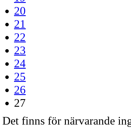
20
21
22
23
24
25
26
27
Det finns för närvarande inga