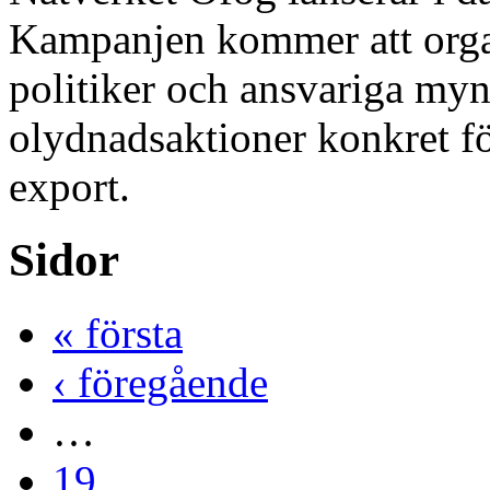
Kampanjen kommer att orga
politiker och ansvariga my
olydnadsaktioner konkret f
export.
Sidor
« första
‹ föregående
…
19