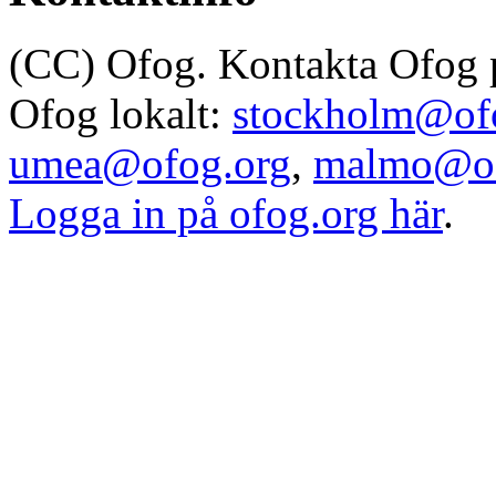
(CC) Ofog. Kontakta Ofog
Ofog lokalt:
stockholm@of
umea@ofog.org
,
malmo@of
Logga in på ofog.org här
.