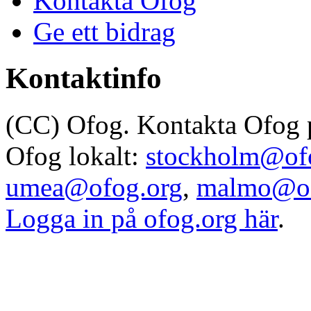
Kontakta Ofog
Ge ett bidrag
Kontaktinfo
(CC) Ofog. Kontakta Ofog
Ofog lokalt:
stockholm@of
umea@ofog.org
,
malmo@of
Logga in på ofog.org här
.