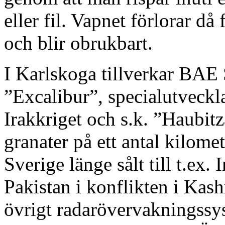
eller fil. Vapnet förlorar d
och blir obrukbart.
I Karlskoga tillverkar BAE 
”Excalibur”, specialutveckl
Irakkriget och s.k. ”Haubit
granater på ett antal kilome
Sverige länge sålt till t.ex
Pakistan i konflikten i Kashm
övrigt radarövervakningss