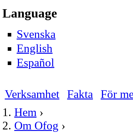
Gå till huvudinnehåll
Language
Svenska
English
Español
Verksamhet
Fakta
För me
Huvudmeny
Hem
›
Du är här
Om Ofog
›