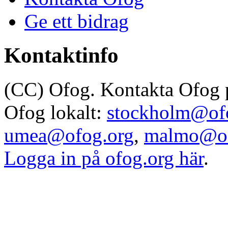
Ge ett bidrag
Kontaktinfo
(CC) Ofog. Kontakta Ofog
Ofog lokalt:
stockholm@of
umea@ofog.org
,
malmo@of
Logga in på ofog.org här
.