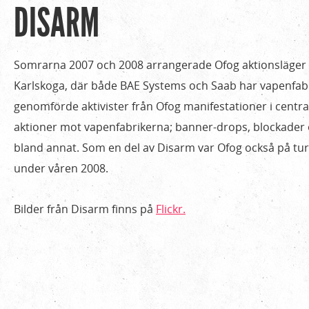
DISARM
Hem
Du
›
är
Verksamhet
Somrarna 2007 och 2008 arrangerade Ofog aktionsläger 
›
här
Karlskoga, där både BAE Systems och Saab har vapenfabr
Disarm
genomförde aktivister från Ofog manifestationer i centr
aktioner mot vapenfabrikerna; banner-drops, blockader 
bland annat. Som en del av Disarm var Ofog också på t
under våren 2008.
Bilder från Disarm finns på
Flickr.