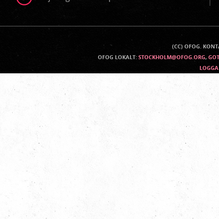
(CC) OFOG. KON
Kontaktinfo
OFOG LOKALT:
STOCKHOLM@OFOG.ORG
,
GO
LOGGA