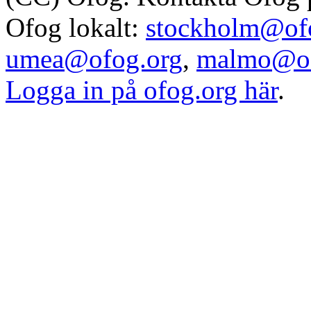
Ofog lokalt:
stockholm@of
umea@ofog.org
,
malmo@of
Logga in på ofog.org här
.