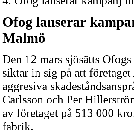
Ofog lanserar kampanj m
Ofog lanserar kampan
Malmö
Den 12 mars sjösätts Ofog
siktar in sig på att företag
aggresiva skadeståndsansprå
Carlsson och Per Hillerströ
av företaget på 513 000 kron
fabrik.