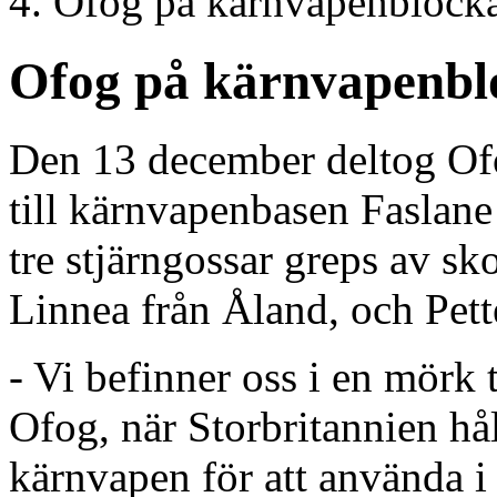
Ofog på kärnvapenblocka
Ofog på kärnvapenblo
Den 13 december deltog Ofog
till kärnvapenbasen Faslane 
tre stjärngossar greps av s
Linnea från Åland, och Pett
- Vi befinner oss i en mörk t
Ofog, när Storbritannien hål
kärnvapen för att använda i 