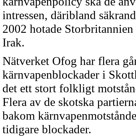
kärnvapenpolicy ska de använ
intressen, däribland säkrand
2002 hotade Storbritannien
Irak.
Nätverket Ofog har flera gån
kärnvapenblockader i Skottla
det ett stort folkligt mots
Flera av de skotska partiern
bakom kärnvapenmotståndet 
tidigare blockader.