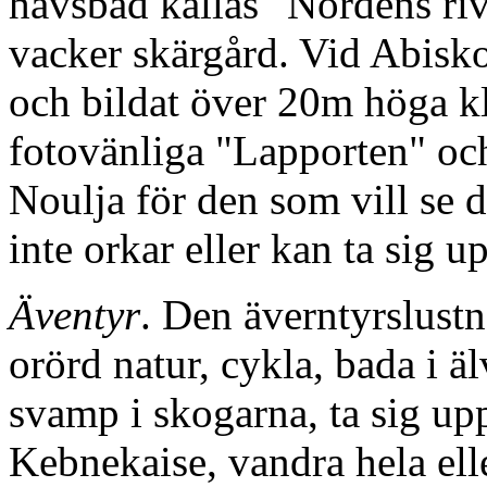
havsbad kallas "Nordens riv
vacker skärgård. Vid Abisko 
och bildat över 20m höga kl
fotovänliga "Lapporten" och
Noulja för den som vill se 
inte orkar eller kan ta sig upp
Äventyr
. Den äverntyrslustn
orörd natur, cykla, bada i ä
svamp i skogarna, ta sig up
Kebnekaise, vandra hela ell