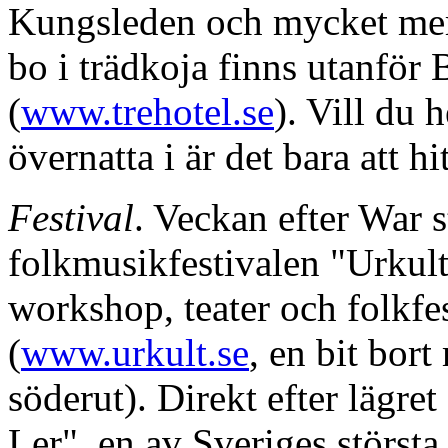
Kungsleden och mycket mer.
bo i trädkoja finns utanför 
(
www.trehotel.se
). Vill du 
övernatta i är det bara att hi
Festival
. Veckan efter War s
folkmusikfestivalen "Urkult
workshop, teater och folkf
(
www.urkult.se
, en bit bor
söderut). Direkt efter lägret
Ler", en av Sveriges största 