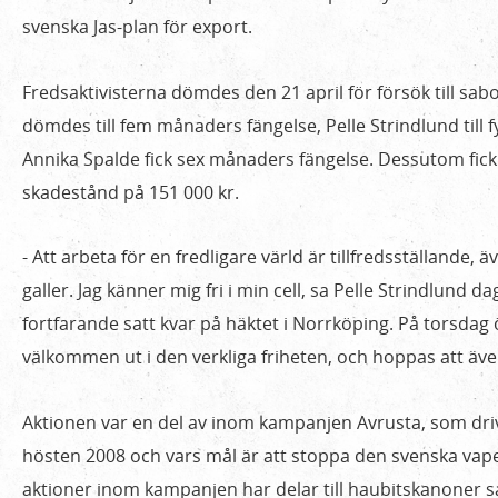
släppt
svenska Jas-plan för export.
idag!
Fredsaktivisterna dömdes den 21 april för försök till sa
dömdes till fem månaders fängelse, Pelle Strindlund till
Annika Spalde fick sex månaders fängelse. Dessutom fic
skadestånd på 151 000 kr.
- Att arbeta för en fredligare värld är tillfredsställande,
galler. Jag känner mig fri i min cell, sa Pelle Strindlun
fortfarande satt kvar på häktet i Norrköping. På torsda
välkommen ut i den verkliga friheten, och hoppas att äv
Aktionen var en del av inom kampanjen Avrusta, som dri
hösten 2008 och vars mål är att stoppa den svenska vap
aktioner inom kampanjen har delar till haubitskanoner 