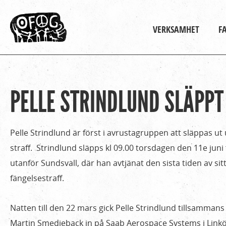
Huvudmeny
VERKSAMHET
F
PELLE STRINDLUND SLÄPPT
Hem
Du
›
är
För
Pelle Strindlund är först i avrustagruppen att släppas ut 
media
här
straff. Strindlund släpps kl 09.00 torsdagen den 11e jun
›
utanför Sundsvall, där han avtjänat den sista tiden av si
Pressmeddelanden
fängelsestraff.
›
Pelle
Natten till den 22 mars gick Pelle Strindlund tillsamma
Strindlund
Martin Smedjeback in på Saab Aerospace Systems i Linköp