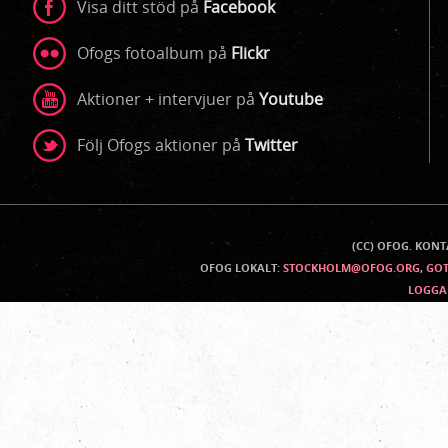
Visa ditt stöd på
Facebook
Ofogs fotoalbum på
Flickr
Aktioner + intervjuer på
Youtube
Följ Ofogs aktioner på
Twitter
(CC) OFOG. KON
Kontaktinfo
OFOG LOKALT:
STOCKHOLM@OFOG.ORG
,
GO
LOGGA