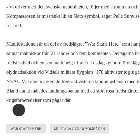
på
- Vi driver med den svenska neutraliteten, följer med strömmen och
drift
Kompassrosen är misstänkt lik en Nato-symbol, säger Pelle Sunviss
i
för fred.
Lule
älv
Manifestationen är en del av fredslägret ”War Starts Here” som har 
samlat människor från 21 länder och fem kontinenter. Deltagarna har
fredsfestival och en seminariehelg i Luleå. I tisdags genomförde läge
olydnadsaktion vid Vidsels militära flygplats. 170 aktivister tog sig
NEAT. Väl inne markerade fredsaktivisterna landningsbanan med den 
Bland annat målades landningsbanan med ett stort rosa fredsmärke
krigsförberedelser som pågår där.
WAR STARTS HERE
MILITÄRA ÖVNINGSOMRÅDEN