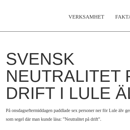
VERKSAMHET
FAKT
Huvudmeny
SVENSK
Hem
Du
›
är
NEUTRALITET 
För
media
här
DRIFT I LULE Ä
›
Pressmeddelanden
›
På onsdagseftermiddagen paddlade sex personer ner för Lule älv g
Svensk
som segel där man kunde läsa: ”Neutralitet på drift”.
neutralitet