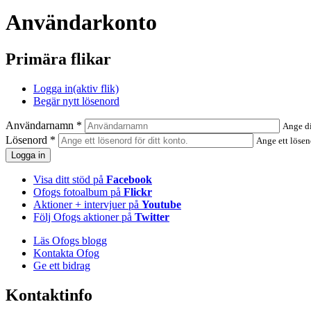
Användarkonto
Primära flikar
Logga in
(aktiv flik)
Begär nytt lösenord
Användarnamn
*
Ange d
Lösenord
*
Ange ett lösen
Visa ditt stöd på
Facebook
Ofogs fotoalbum på
Flickr
Aktioner + intervjuer på
Youtube
Följ Ofogs aktioner på
Twitter
Läs Ofogs blogg
Kontakta Ofog
Ge ett bidrag
Kontaktinfo