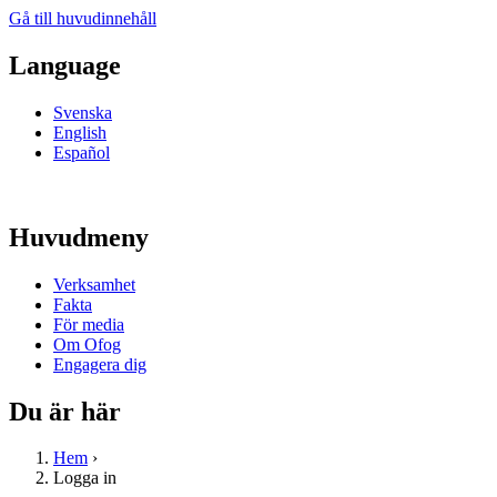
Gå till huvudinnehåll
Language
Svenska
English
Español
Huvudmeny
Verksamhet
Fakta
För media
Om Ofog
Engagera dig
Du är här
Hem
›
Logga in