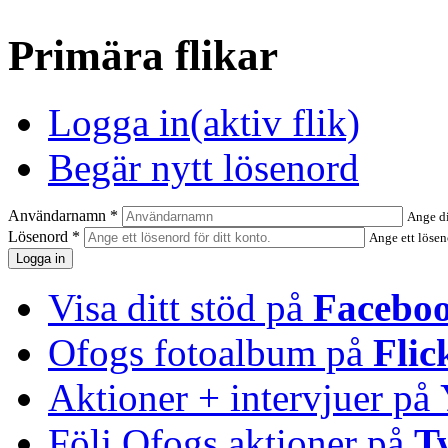
Primära flikar
Logga in
(aktiv flik)
Begär nytt lösenord
Användarnamn
*
Ange d
Lösenord
*
Ange ett lösen
Visa ditt stöd på
Facebo
Ofogs fotoalbum på
Flic
Aktioner + intervjuer på
Följ Ofogs aktioner på
T