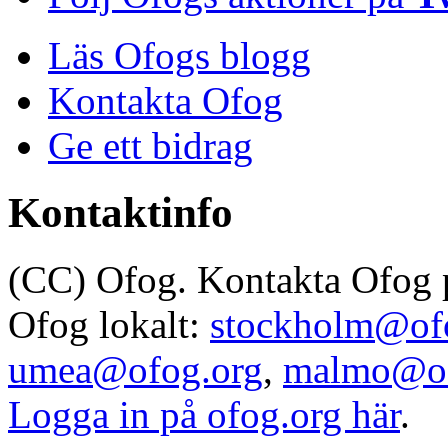
Läs Ofogs blogg
Kontakta Ofog
Ge ett bidrag
Kontaktinfo
(CC) Ofog. Kontakta Ofog
Ofog lokalt:
stockholm@of
umea@ofog.org
,
malmo@of
Logga in på ofog.org här
.