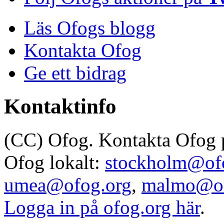
Läs Ofogs blogg
Kontakta Ofog
Ge ett bidrag
Kontaktinfo
(CC) Ofog. Kontakta Ofog
Ofog lokalt:
stockholm@of
umea@ofog.org
,
malmo@of
Logga in på ofog.org här
.