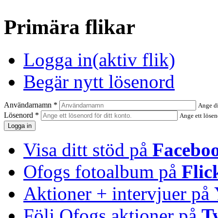
Primära flikar
Logga in
(aktiv flik)
Begär nytt lösenord
Användarnamn
*
Ange d
Lösenord
*
Ange ett lösen
Visa ditt stöd på
Facebo
Ofogs fotoalbum på
Flic
Aktioner + intervjuer på
Följ Ofogs aktioner på
T