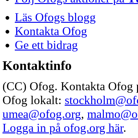
Läs Ofogs blogg
Kontakta Ofog
Ge ett bidrag
Kontaktinfo
(CC) Ofog. Kontakta Ofog
Ofog lokalt:
stockholm@of
umea@ofog.org
,
malmo@of
Logga in på ofog.org här
.