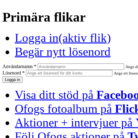
Primära flikar
Logga in
(aktiv flik)
Begär nytt lösenord
Användarnamn
*
Ange d
Lösenord
*
Ange ett lösen
Visa ditt stöd på
Facebo
Ofogs fotoalbum på
Flic
Aktioner + intervjuer på
Följ Ofogs aktioner på
T