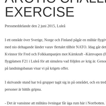
på
EXERCISE
militär
flygplats
i
Pressmeddelande den 2 juni 2015, Luleå
protest
mot
I ett område över Sverige, Norge och Finland pågår en militär flygö
flygövningen
med nio deltagande länder varav flertalet tillhör NATO. Idag går det 
Arctic
Kvinnor för Fred och Folkkampanjen mot Kärnkraft –Kärnvapen (F
Challenge
flygplatsen F21 i Luleå för att simulera vad följden av krig är. Geno
Exercise
på landningsbanan visar vi på krigets offer.
I skrivande stund har två grupper tagit sig in på området, och en tre
personer är hittils gripna.
- Det är vansinne att militära övningar får äga rum här i Norrbotten. V