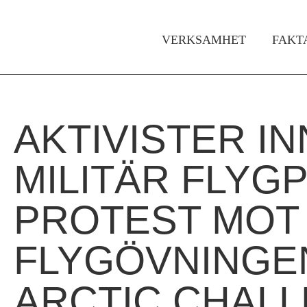
VERKSAMHET
FAKT
Huvudmeny
AKTIVISTER IN
Hem
Du
›
är
MILITÄR FLYGP
För
media
här
PROTEST MOT
›
Pressmeddelanden
FLYGÖVNINGE
›
Aktivister
ARCTIC CHAL
inne