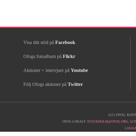
Visa ditt stöd på
Facebook
Ofogs fotoalbum på
Flickr
Aktioner + intervjuer på
Youtube
Följ Ofogs aktioner på
Twitter
(CC) OFOG. KON
Kontaktinfo
OFOG LOKALT:
STOCKHOLM@OFOG.ORG
,
GO
LOGGA