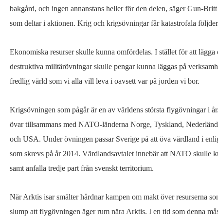
bakgård, och ingen annanstans heller för den delen, säger Gun-Britt 
som deltar i aktionen. Krig och krigsövningar får katastrofala följde
Ekonomiska resurser skulle kunna omfördelas. I stället för att läg
destruktiva militärövningar skulle pengar kunna läggas på verksamhe
fredlig värld som vi alla vill leva i oavsett var på jorden vi bor.
Krigsövningen som pågår är en av världens största flygövningar i å
övar tillsammans med NATO-länderna Norge, Tyskland, Nederländer
och USA. Under övningen passar Sverige på att öva värdland i enli
som skrevs på år 2014. Värdlandsavtalet innebär att NATO skulle k
samt anfalla tredje part från svenskt territorium.
När Arktis isar smälter hårdnar kampen om makt över resurserna som
slump att flygövningen äger rum nära Arktis. I en tid som denna måste 