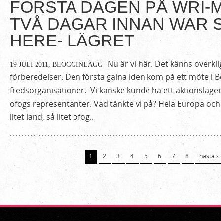
FÖRSTA DAGEN PÅ WRI-
TVÅ DAGAR INNAN WAR 
HERE- LÄGRET
Nu är vi här. Det känns overklig
19 JULI 2011,
BLOGGINLÄGG
förberedelser. Den första galna iden kom på ett möte i B
fredsorganisationer. Vi kanske kunde ha ett aktionsläger 
ofogs representanter. Vad tänkte vi på? Hela Europa och h
litet land, så litet ofog..
Sidor
2
3
4
5
6
7
8
nästa ›
1