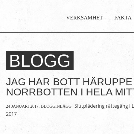
Huvudmeny
VERKSAMHET
FAKTA
BLOGG
Hem
Du
›
är
Om
JAG HAR BOTT HÄRUPPE 
Ofog
här
NORRBOTTEN I HELA MITT
›
Blogg
Slutplädering rättegång i L
24 JANUARI 2017,
BLOGGINLÄGG
2017