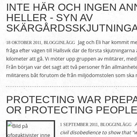
INTE HÄR OCH INGEN A
HELLER - SYN AV
SKÄRGÅRDSSKJUTNING
Jag och Eli har kommit med
18 OKTOBER 2011,
BLOGGINLÄGG
fråga efter vägen till Hallsvik där de första skjutningarna
kilometer att gå. Vi möter upp gruppen av militärer, med
Från början var det sagt att två personer från allmänheten
militärens båt förutom de från miljödomstolen som ska 
PROTECTING WAR PREP
OR PROTECTING PEOPLE
A
1 SEPTEMBER 2011,
BLOGGINLÄGG
civil disobedience to show that “w