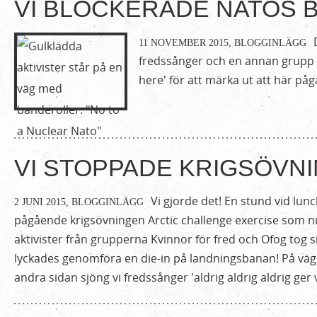
VI BLOCKERADE NATOS B
11 NOVEMBER 2015,
BLOGGINLÄGG
fredssånger och en annan grupp m
here' för att märka ut att här påg
VI STOPPADE KRIGSÖVN
Vi gjorde det! En stund vid lun
2 JUNI 2015,
BLOGGINLÄGG
pågående krigsövningen Arctic challenge exercise som nu 
aktivister från grupperna Kvinnor för fred och Ofog tog 
lyckades genomföra en die-in på landningsbanan! På väg
andra sidan sjöng vi fredssånger 'aldrig aldrig aldrig ger 