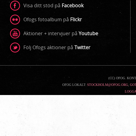
Visa ditt stöd på
Facebook
Ofogs fotoalbum på
Flickr
Aktioner + intervjuer på
Youtube
Följ Ofogs aktioner på
Twitter
Kontaktinfo
(CC) OFOG. KON
OFOG LOKALT:
STOCKHOLM@OFOG.ORG
,
GO
LOGGA