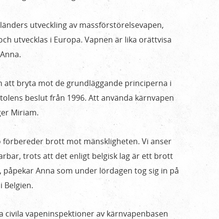
a länders utveckling av massförstörelsevapen,
ch utvecklas i Europa. Vapnen är lika orättvisa
 Anna.
 att bryta mot de grundläggande principerna i
stolens beslut från 1996. Att använda kärnvapen
ger Miriam.
o förbereder brott mot mänskligheten. Vi anser
arbar, trots att det enligt belgisk lag är ett brott
e, påpekar Anna som under lördagen tog sig in på
 Belgien.
a civila vapeninspektioner av kärnvapenbasen