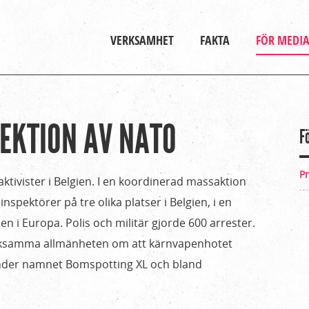
Gå till huvudinnehåll
Huvudmeny
VERKSAMHET
FAKTA
FÖR MEDI
PEKTION AV NATO
F
P
ktivister i Belgien. I en koordinerad massaktion
nspektörer på tre olika platser i Belgien, i en
n i Europa. Polis och militär gjorde 600 arrester.
rksamma allmänheten om att kärnvapenhotet
under namnet Bomspotting XL och bland