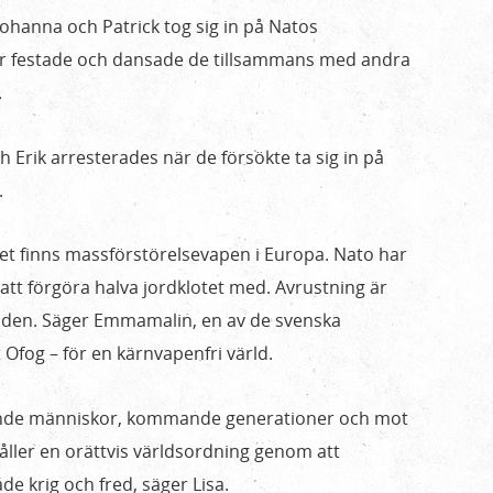
 Johanna och Patrick tog sig in på Natos
är festade och dansade de tillsammans med andra
.
Erik arresterades när de försökte ta sig in på
.
 det finns massförstörelsevapen i Europa. Nato har
 att förgöra halva jordklotet med. Avrustning är
rlden. Säger Emmamalin, en av de svenska
 Ofog – för en kärnvapenfri värld.
vande människor, kommande generationer och mot
ller en orättvis världsordning genom att
e krig och fred, säger Lisa.