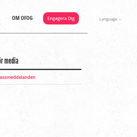
A
OM OFOG
Engagera Dig
Language
ör media
ressmeddelanden