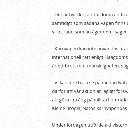
- Det är hyckleri att fördöma andr
samtidigt som sådana vapen finns o
vilket land som än äger dem, säger
- Kärnvapen kan inte användas utan
internationell rätt enligt Haagdom
är ett brott mot mänskligheten, sä
- Vi kan inte bara se på medan Nat
därför att vår aktion är lagligt försv
att göra intrång på militärt områd
Kleine Brogel, Natos kärnvapenbas i
Under lördagen utförde aktivistern