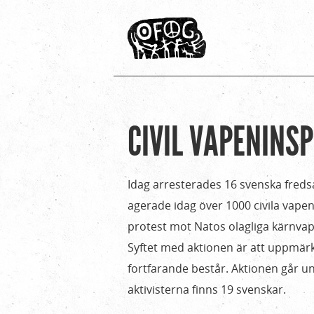
CIVIL VAPENINS
Hem
Du
›
är
För
Idag arresterades 16 svenska fredsa
media
här
agerade idag över 1000 civila vapeni
›
protest mot Natos olagliga kärnvape
Pressmeddelanden
Syftet med aktionen är att uppmä
›
fortfarande består. Aktionen går 
Civil
aktivisterna finns 19 svenskar.
vapeninspektion