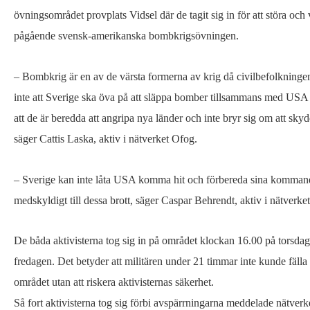
utanför
övningsområdet provplats Vidsel där de tagit sig in för att störa o
militärområdet
pågående svensk-amerikanska bombkrigsövningen.
i
Vidsel
– Bombkrig är en av de värsta formerna av krig då civilbefolkningen 
inte att Sverige ska öva på att släppa bomber tillsammans med USA
att de är beredda att angripa nya länder och inte bryr sig om att sk
säger Cattis Laska, aktiv i nätverket Ofog.
– Sverige kan inte låta USA komma hit och förbereda sina kommande 
medskyldigt till dessa brott, säger Caspar Behrendt, aktiv i nätverke
De båda aktivisterna tog sig in på området klockan 16.00 på torsd
fredagen. Det betyder att militären under 21 timmar inte kunde fäll
området utan att riskera aktivisternas säkerhet.
Så fort aktivisterna tog sig förbi avspärrningarna meddelade nätverke