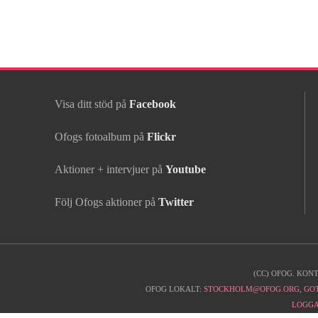
Visa ditt stöd på
Facebook
Ofogs fotoalbum på
Flickr
Aktioner + intervjuer på
Youtube
Följ Ofogs aktioner på
Twitter
(CC) OFOG. KON
Kontaktinfo
OFOG LOKALT:
STOCKHOLM@OFOG.ORG
,
GO
LOGGA