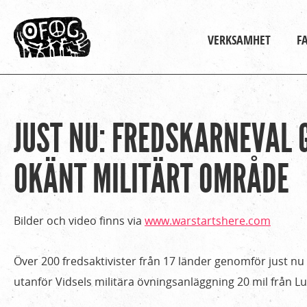
Huvudmeny
VERKSAMHET
F
JUST NU: FREDSKARNEVAL 
Hem
Du
›
är
OKÄNT MILITÄRT OMRÅDE
För
media
här
›
Bilder och video finns via
www.warstartshere.com
Pressmeddelanden
›
Över 200 fredsaktivister från 17 länder genomför just nu
Just
utanför Vidsels militära övningsanläggning 20 mil från Lu
nu: