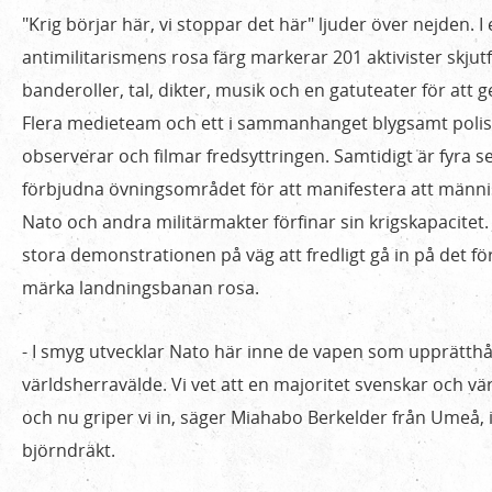
fredskarneval
"Krig börjar här, vi stoppar det här" ljuder över nejden. 
går
antimilitarismens rosa färg markerar 201 aktivister skjut
in
banderoller, tal, dikter, musik och en gatuteater för att ge
på
Flera medieteam och ett i sammanhanget blygsamt poli
okänt
observerar och filmar fredsyttringen. Samtidigt är fyra 
militärt
förbjudna övningsområdet för att manifestera att männis
område
Nato och andra militärmakter förfinar sin krigskapacitet.
stora demonstrationen på väg att fredligt gå in på det f
märka landningsbanan rosa.
- I smyg utvecklar Nato här inne de vapen som upprätth
världsherravälde. Vi vet att en majoritet svenskar och vä
och nu griper vi in, säger Miahabo Berkelder från Umeå,
björndräkt.