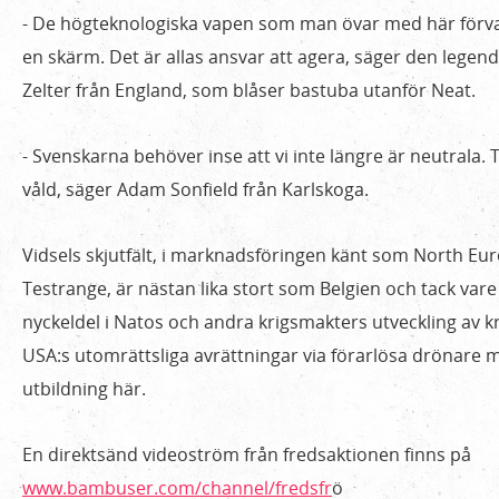
- De högteknologiska vapen som man övar med här förvand
en skärm. Det är allas ansvar att agera, säger den legend
Zelter från England, som blåser bastuba utanför Neat.
- Svenskarna behöver inse att vi inte längre är neutrala. 
våld, säger Adam Sonfield från Karlskoga.
Vidsels skjutfält, i marknadsföringen känt som North E
Testrange, är nästan lika stort som Belgien och tack va
nyckeldel i Natos och andra krigsmakters utveckling av kri
USA:s utomrättsliga avrättningar via förarlösa drönare m
utbildning här.
En direktsänd videoström från fredsaktionen finns på
www.bambuser.com/channel/fredsfr
ö