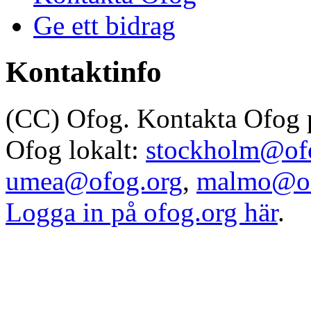
Ge ett bidrag
Kontaktinfo
(CC) Ofog. Kontakta Ofog
Ofog lokalt:
stockholm@of
umea@ofog.org
,
malmo@of
Logga in på ofog.org här
.