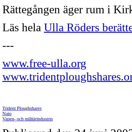
Rättegången äger rum i Kirk
Läs hela
Ulla Röders berätt
---
www.free-ulla.org
www.tridentploughshares.o
Trident Ploughshares
Nato
Vapen- och militärindustrin