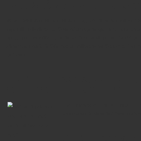
SKÄRGÅRDSSKJUTNING
Jag och Eli har kommit med färj
18 OKTOBER 2011,
BLOGGINLÄGG
vägen till Hallsvik där de första skjutningarna äger rum. Det är en el
upp gruppen av militärer, media och öbor på klipporna. Från början v
allmänheten skulle få följa med ut i militärens båt förutom de från
ljudnivån.
PROTECTING WAR PREP
OR PROTECTING PEOPLE
A
1 SEPTEMBER 2011,
BLOGGINLÄGG
disobedience to show that “war starts 
STOPPING WA