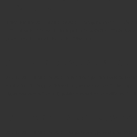
SWEDEN
During the month of July 2011
1 SEPTEMBER 2011,
BLOGGINLÄGG
different parts of the world, took part in the activities of “War Start
peace camp in Luleå in the north of Sweden.
ATT SPRIDA VÅRA BERÄ
Mikrofonen går runt bland de tvåhun
24 JULI 2011,
BLOGGINLÄGG
seminariet efter helgens diskussioner, workshops och föreläsningar.
sig av sina intryck från de tjugotalet seminarier som hållits, med del
MILITARISERINGEN AV S
Det globala krigsmaskineriet dödar va
20 JULI 2011,
BLOGGINLÄGG