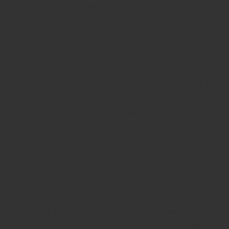
miljontals människor, ödelägger hela samhällen, och förstör naturen. 
av Sverige, både här och utomlands, spelar vi en stor roll i denna kr
NORRLAND DRAR EN NEA
Militärt övningsområde för krig i No
20 JULI 2011,
BLOGGINLÄGG
fristående men politiskt brännhett område där USA och Nato-länder 
tidigare neutral, men numera bara ”alliansfri” mark.
FÖRSTA DAGEN PÅ WRI-
TVÅ DAGAR INNAN WAR 
HERE- LÄGRET
Nu är vi här. Det känns overkligt eft
19 JULI 2011,
BLOGGINLÄGG
första galna iden kom på ett möte i Berlin med andra radikala freds