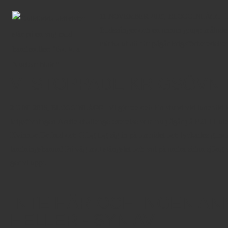
Blogg
11 NOVEMBER 2015,
BLOGGINLÄGG
fredssånger och en annan grupp målade in
märka ut att här pågår krigsförberedelser
VI STOPPADE KRIGSÖVN
Vi gjorde det! En stund vid lunchtid
2 JUNI 2015,
BLOGGINLÄGG
krigsövningen Arctic challenge exercise som nu pågår på F21 i Luleå
Kvinnor för fred och Ofog tog sig in på området och lyckades geno
landningsbanan! På väg mot stängslet och väl på andra sidan sjöng vi
ger vi upp'.
INTE HÄR OCH INGEN A
HELLER - SYN AV