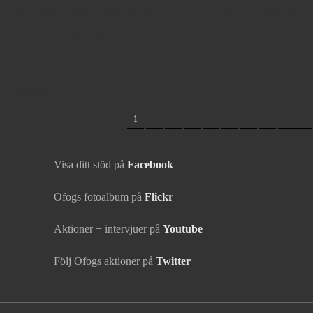
ha ett aktionsläger i Sverige 2011 sa vi som var ofogs representante
och hela militärindustrin.. Så litet land, så litet ofog..
Sidor
1
2
3
4
5
6
7
8
nästa ›
Visa ditt stöd på
Facebook
Ofogs fotoalbum på
Flickr
Aktioner + intervjuer på
Youtube
Följ Ofogs aktioner på
Twitter