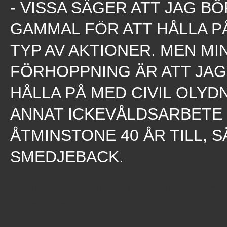
- VISSA SÄGER ATT JAG BÖ
GAMMAL FÖR ATT HÅLLA P
TYP AV AKTIONER. MEN MI
FÖRHOPPNING ÄR ATT JAG
HÅLLA PÅ MED CIVIL OLY
ANNAT ICKEVÅLDSARBETE 
ÅTMINSTONE 40 ÅR TILL, 
SMEDJEBACK.
Samma dag som Smedjeback släpps kommer han att hålla i en works
fredsgrupp i Umeå.