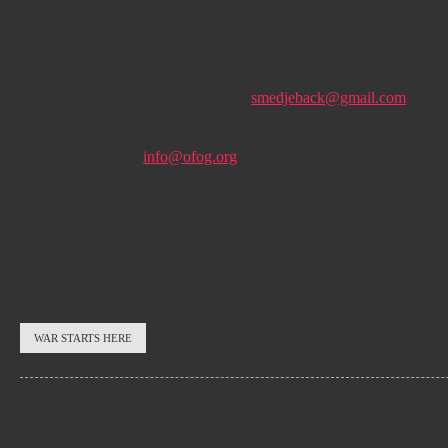
Kontakt
Martin Smedjeback är tillgänglig på mobil och e-post efter han har s
09.30: mobil: 070-257 90 97, e-post
smedjeback@gmail.com
Kristina Johansson
info@ofog.org
Det går också att ringa Sörbyn på tel: 0930-66 11 00. Lämna där 
om att bli uppringd av Smedjeback.
WAR STARTS HERE
Publicerad den 28 maj 2013