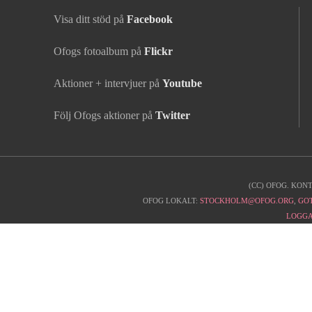
Visa ditt stöd på
Facebook
Ofogs fotoalbum på
Flickr
Aktioner + intervjuer på
Youtube
Följ Ofogs aktioner på
Twitter
(CC) OFOG. KON
Kontaktinfo
OFOG LOKALT:
STOCKHOLM@OFOG.ORG
,
GO
LOGGA