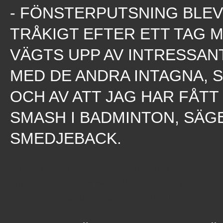
- FÖNSTERPUTSNING BLEV
Pressmeddelanden
›
TRÅKIGT EFTER ETT TAG 
Fredsaktivist
VÄGTS UPP AV INTRESSAN
släpps
från
MED DE ANDRA INTAGNA, 
fängelse
OCH AV ATT JAG HAR FÅTT
SMASH I BADMINTON, SÄG
SMEDJEBACK.
Det var en ljus natt under sommaren 2011 som han och fredskollega
flygflottilj F21 i Luleå och märkte ut landningssbanan med rosa fä
intrång. Martin Smedjeback fyller 40 år den 27 juni