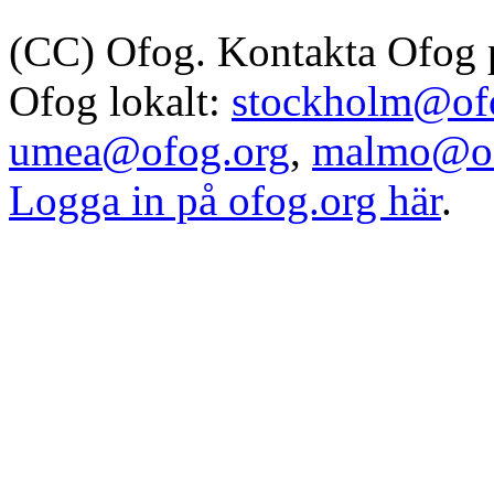
(CC) Ofog. Kontakta Ofog
Ofog lokalt:
stockholm@of
umea@ofog.org
,
malmo@of
Logga in på ofog.org här
.