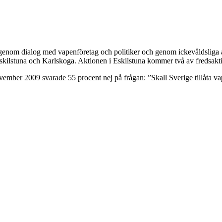
 genom dialog med vapenföretag och politiker och genom ickevåldsliga a
kilstuna och Karlskoga. Aktionen i Eskilstuna kommer två av fredsaktivi
er 2009 svarade 55 procent nej på frågan: ”Skall Sverige tillåta vape