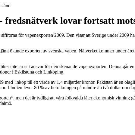
tstånd
 fredsnätverk lovar fortsatt mot
siffrorna för vapenexporten 2009. Den visar att Sverige under 2009 har 
den alltjämt ökande exporten av svenska vapen. Nätverket kommer under å
tiker inte tar sitt ansvar för den skenande vapenexporten. Denna går emot
tioner i Eskilstuna och Linköping.
9 med inköp till ett värde av 1,4 miljarder kronor. Pakistan är en olagl
nor. I Indien lever 80 % av befolkningen på mindre än två dollar om da
orten*, men det är tydligt att våra folkvalda låter ekonomisk vinning g
Malmö.