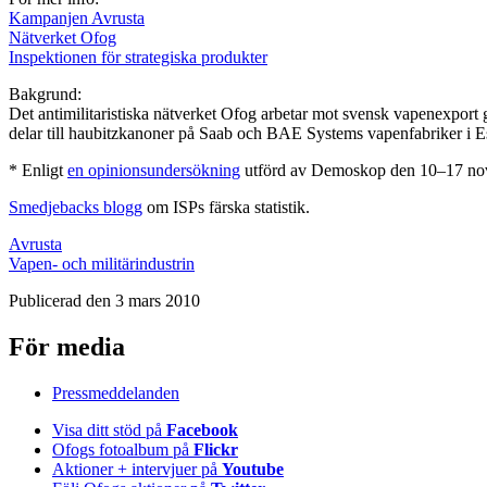
Kampanjen Avrusta
Nätverket Ofog
Inspektionen för strategiska produkter
Bakgrund:
Det antimilitaristiska nätverket Ofog arbetar mot svensk vapenexport
delar till haubitzkanoner på Saab och BAE Systems vapenfabriker i Es
* Enligt
en opinionsundersökning
utförd av Demoskop den 10–17 novemb
Smedjebacks blogg
om ISPs färska statistik.
Avrusta
Vapen- och militärindustrin
Publicerad den 3 mars 2010
För media
Pressmeddelanden
Visa ditt stöd på
Facebook
Ofogs fotoalbum på
Flickr
Aktioner + intervjuer på
Youtube