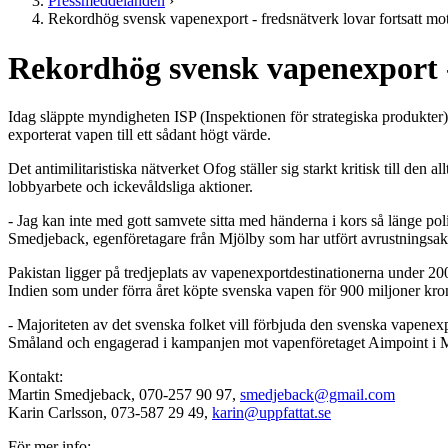
Pressmeddelanden
›
Rekordhög svensk vapenexport - fredsnätverk lovar fortsatt mo
Rekordhög svensk vapenexport -
Idag släppte myndigheten ISP (Inspektionen för strategiska produkter) 
exporterat vapen till ett sådant högt värde.
Det antimilitaristiska nätverket Ofog ställer sig starkt kritisk till 
lobbyarbete och ickevåldsliga aktioner.
- Jag kan inte med gott samvete sitta med händerna i kors så länge poli
Smedjeback, egenföretagare från Mjölby som har utfört avrustningsak
Pakistan ligger på tredjeplats av vapenexportdestinationerna under 200
Indien som under förra året köpte svenska vapen för 900 miljoner kro
- Majoriteten av det svenska folket vill förbjuda den svenska vapenexp
Småland och engagerad i kampanjen mot vapenföretaget Aimpoint i 
Kontakt:
Martin Smedjeback, 070-257 90 97,
smedjeback@gmail.com
Karin Carlsson, 073-587 29 49,
karin@uppfattat.se
För mer info: