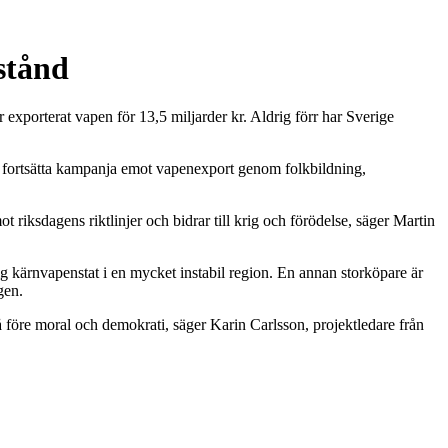
stånd
exporterat vapen för 13,5 miljarder kr. Aldrig förr har Sverige
ret fortsätta kampanja emot vapenexport genom folkbildning,
 riksdagens riktlinjer och bidrar till krig och förödelse, säger Martin
ig kärnvapenstat i en mycket instabil region. En annan storköpare är
gen.
å före moral och demokrati, säger Karin Carlsson, projektledare från