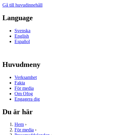
Gå till huvudinnehåll
Language
Svenska
English
Español
Huvudmeny
Verksamhet
Fakta
För media
Om Ofog
Engagera dig
Du är här
Hem
›
För media
›