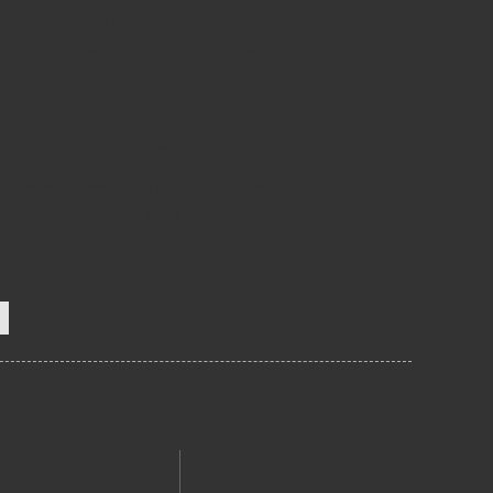
tt försvara såväl handel, sjövägar som utlandsinvesteringar.
tos yttersta medel att upprätthålla en orättvis
er ickespridningsavtal och avrustningavtal men gör inget för
ch veta att jag kunde ha gjort något innan det var försent",
m kommer att delta i blockaden.