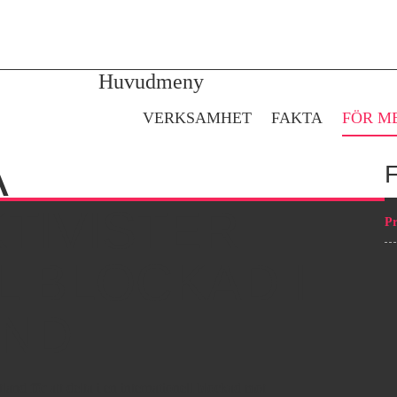
Gå till huvudinnehåll
Huvudmeny
VERKSAMHET
FAKTA
FÖR M
A
TIVISTER
Pr
L BLOCKAD I
AND
land för att delta i en internationell blockad mot