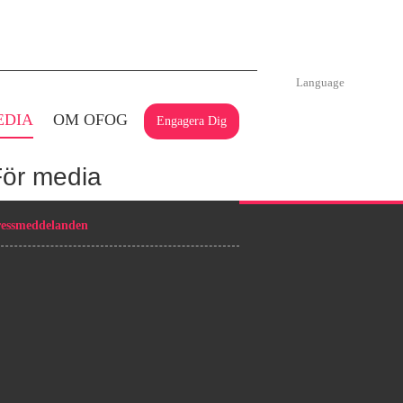
Language
EDIA
OM OFOG
Engagera Dig
För media
essmeddelanden