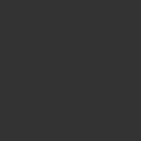
n ordnas av Trident Ploughshares, förra årets mottagare av
bli den största blockaden hittills och stänga
are blockaderna mot kärnvapenbasen Faslane i Skottland har
lamentariker från EU och Storbritannien.
 inte accepterar hotet från Natos kärnvapenubåtar.
 fråga för Storbritannien, utan något som angår hela
av svenskarna som reser till Skottland på onsdag.
rnvapenstridsspetsar med en sammanlagd sprängkraft
 av ubåtarna befinner sig alltid stridsklar någonstans i
 utan like i historien. Internationell domstol har dömt ut
vägrar Storbritannien att acceptera. Kärnvapnen kan enligt