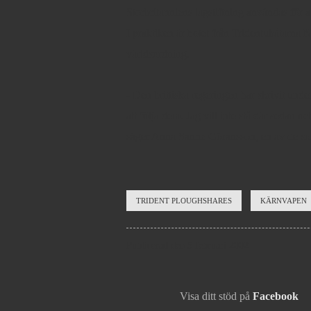
Storbritanniens lagstiftning användas för a
I praktiken är hotet från Tridentubåtarna Na
världsordning.
- Den brittiska regeringen har skrivit und
att följa dem. Jag vill inte stå där sedan o
säger Anna Sanne Göransson, en av de so
TRIDENT PLOUGHSHARES
KÄRNVAPEN
Publicerad den 5 februari 2002
Visa ditt stöd på
Facebook