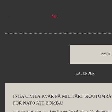
Nato från att öva!
Bilder från Royal Error finns
här
.
Senast uppdaterad den 6 juni 2013
NYHE
KALENDER
INGA CIVILA KVAR PÅ MILITÄRT SKJUTOMRÅ
FÖR NATO ATT BOMBA!
Samtliga sex fredsaktivister från det antimi