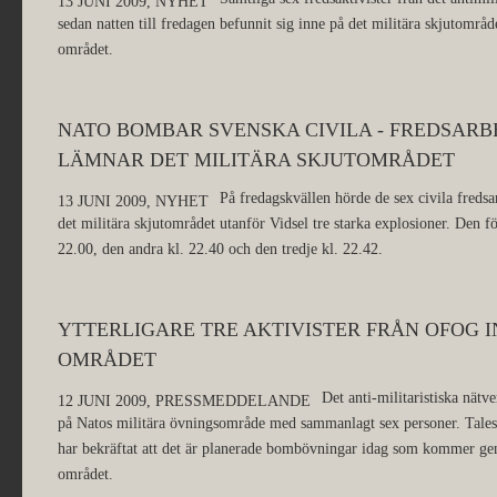
13 JUNI 2009,
NYHET
sedan natten till fredagen befunnit sig inne på det militära skjutområd
området.
NATO BOMBAR SVENSKA CIVILA - FREDSARB
LÄMNAR DET MILITÄRA SKJUTOMRÅDET
På fredagskvällen hörde de sex civila fredsa
13 JUNI 2009,
NYHET
det militära skjutområdet utanför Vidsel tre starka explosioner. Den f
22.00, den andra kl. 22.40 och den tredje kl. 22.42.
YTTERLIGARE TRE AKTIVISTER FRÅN OFOG I
OMRÅDET
Det anti-militaristiska nätv
12 JUNI 2009,
PRESSMEDDELANDE
på Natos militära övningsområde med sammanlagt sex personer. Tales
har bekräftat att det är planerade bombövningar idag som kommer gen
området.