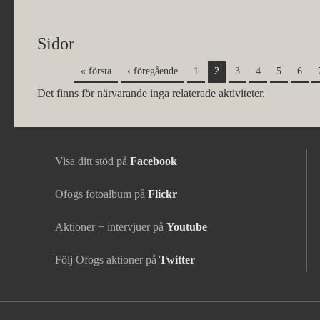
Sidor
« första
‹ föregående
1
2
3
4
5
6
Det finns för närvarande inga relaterade aktiviteter.
Visa ditt stöd på
Facebook
Ofogs fotoalbum på
Flickr
Aktioner + intervjuer på
Youtube
Följ Ofogs aktioner på
Twitter