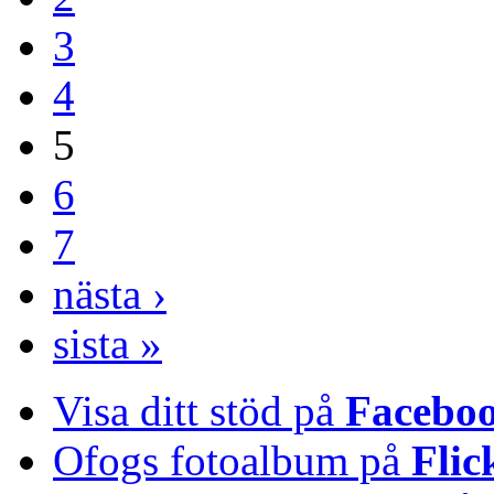
3
4
5
6
7
nästa ›
sista »
Visa ditt stöd på
Facebo
Ofogs fotoalbum på
Flic