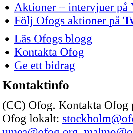
Aktioner + intervjuer på
Följ Ofogs aktioner på
T
Läs Ofogs blogg
Kontakta Ofog
Ge ett bidrag
Kontaktinfo
(CC) Ofog. Kontakta Ofog
Ofog lokalt:
stockholm@of
umea@ofog.org
,
malmo@of