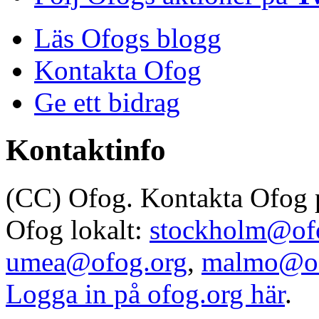
Läs Ofogs blogg
Kontakta Ofog
Ge ett bidrag
Kontaktinfo
(CC) Ofog. Kontakta Ofog
Ofog lokalt:
stockholm@of
umea@ofog.org
,
malmo@of
Logga in på ofog.org här
.