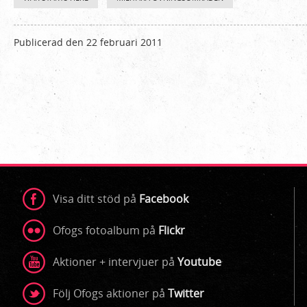
och
Ofog
Publicerad den 22 februari 2011
i
Nordnytt
Visa ditt stöd på
Facebook
Ofogs fotoalbum på
Flickr
Aktioner + intervjuer på
Youtube
Följ Ofogs aktioner på
Twitter