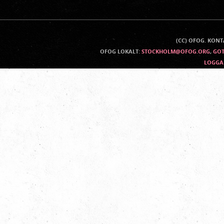
(CC) OFOG. KON
Kontaktinfo
OFOG LOKALT:
STOCKHOLM@OFOG.ORG
,
GO
LOGGA