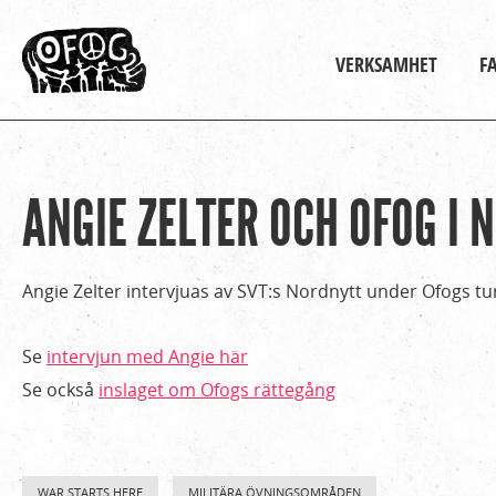
Huvudmeny
VERKSAMHET
F
ANGIE ZELTER OCH OFOG I 
Hem
Du
›
är
Om
Angie Zelter intervjuas av SVT:s Nordnytt under Ofogs tu
Ofog
här
›
Se
intervjun med Angie här
Nyheter
Se också
inslaget om Ofogs rättegång
›
Angie
Zelter
WAR STARTS HERE
MILITÄRA ÖVNINGSOMRÅDEN