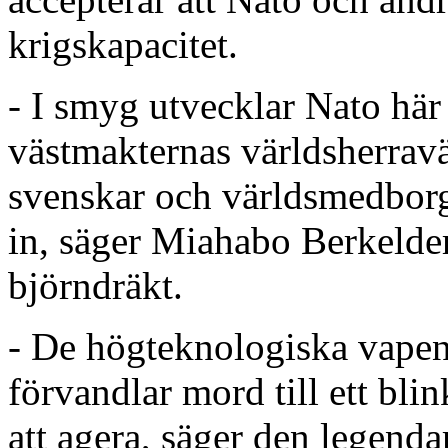
krigskapacitet.
- I smyg utvecklar Nato här
västmakternas världsherraväl
svenskar och världsmedborga
in, säger Miahabo Berkelde
björndräkt.
- De högteknologiska vape
förvandlar mord till ett bli
att agera, säger den legenda