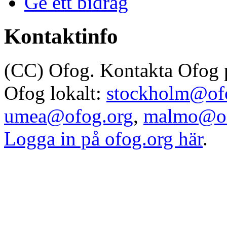
Ge ett bidrag
Kontaktinfo
(CC) Ofog. Kontakta Ofog
Ofog lokalt:
stockholm@of
umea@ofog.org
,
malmo@of
Logga in på ofog.org här
.