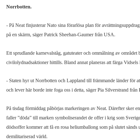
fredsaktion
Norrbotten.
mot
okänt
- På Neat finjusterar Nato sina förarlösa plan för avrättningsuppdrag.
övningsområde
på en skärm, säger Patrick Sheehan-Gaumer från USA.
Ett sprudlande karnevalståg, gatuteater och ommålning av området bl
civilolydnadsaktioner hittills. Bland annat planeras att färga Vidsel
- Staten hyr ut Norrbotten och Lappland till främmande länder för at
och lever här borde inte foga oss i detta, säger Pia Silverstrand från
På tisdag förmiddag påbörjas markeringen av Neat. Därefter sker en 
faller ”döda” till marken symboliserandet de offer i krig som Sverige
dödsoffer kommer att få en rosa heliumballong som på slutet sänds
demilitariserad värld.