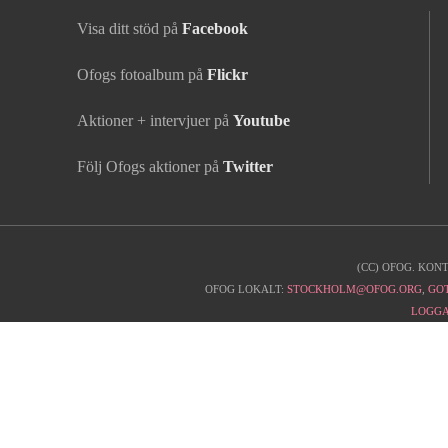
Visa ditt stöd på
Facebook
Ofogs fotoalbum på
Flickr
Aktioner + intervjuer på
Youtube
Följ Ofogs aktioner på
Twitter
(CC) OFOG. KON
Kontaktinfo
OFOG LOKALT:
STOCKHOLM@OFOG.ORG
,
GO
LOGGA