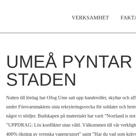
VERKSAMHET
FAKT
Huvudmeny
UMEÅ PYNTAR
Hem
Du
›
är
STADEN
Om
Ofog
här
›
Natten till lördag har Ofog Ume satt upp banderoller, skyltar och aff
Nyheter
under Försvarsmaktens sista rekryteringsvecka för soldater och hemvä
›
något vi stödjer. Budskapen på matrerialet har varit ”Norrland is 
Umeå
”UPPDRAG: Lös konflikter utan våld. Välkommen till vår verklighe
pyntar
400% ökning av svenska vapenexport” samt ”Har du vad som krävs f