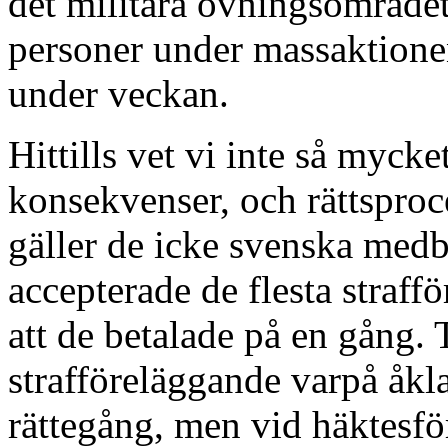
det militära övningsområdet
personer under massaktionen
under veckan.
Hittills vet vi inte så myck
konsekvenser, och rättsproce
gäller de icke svenska medb
accepterade de flesta straff
att de betalade på en gång.
strafföreläggande varpå åkla
rättegång, men vid häktesfö