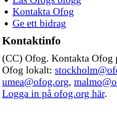
Kontakta Ofog
Ge ett bidrag
Kontaktinfo
(CC) Ofog. Kontakta Ofog
Ofog lokalt:
stockholm@of
umea@ofog.org
,
malmo@of
Logga in på ofog.org här
.