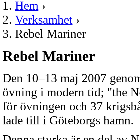
Hem
›
Verksamhet
›
Rebel Mariner
Rebel Mariner
Den 10–13 maj 2007 genomf
övning i modern tid; "the N
för övningen och 37 krigsbå
lade till i Göteborgs hamn.
Denna styrka är en del av