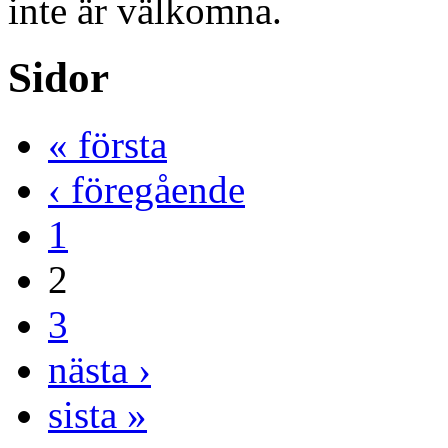
inte är välkomna.
Sidor
« första
‹ föregående
1
2
3
nästa ›
sista »