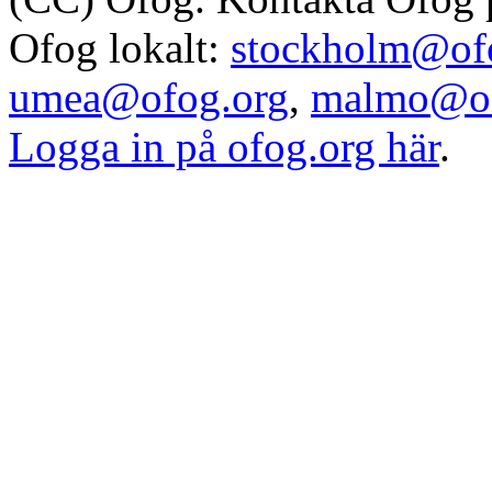
Ofog lokalt:
stockholm@of
umea@ofog.org
,
malmo@of
Logga in på ofog.org här
.