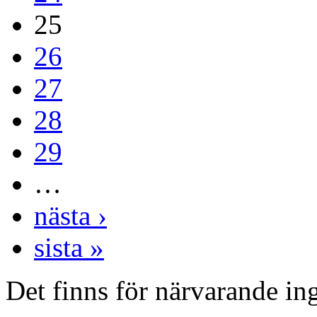
25
26
27
28
29
…
nästa ›
sista »
Det finns för närvarande inga