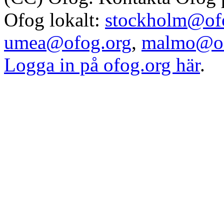
Ofog lokalt:
stockholm@of
umea@ofog.org
,
malmo@of
Logga in på ofog.org här
.