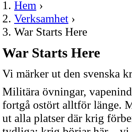
Hem
›
Verksamhet
›
War Starts Here
War Starts Here
Vi märker ut den svenska kr
Militära övningar, vapenindu
fortgå ostört alltför länge.
ut alla platser där krig för
tydliga: krig börjar här – vi