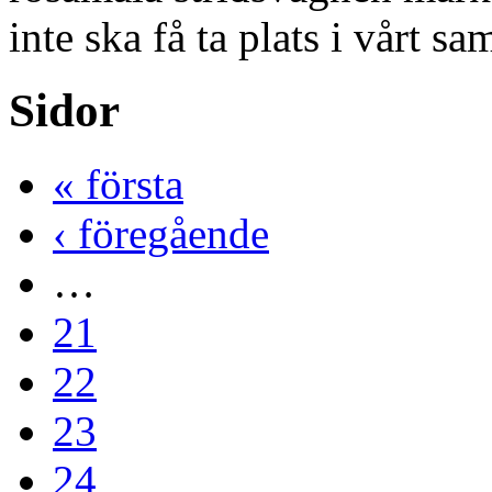
inte ska få ta plats i vårt sa
Sidor
« första
‹ föregående
…
21
22
23
24