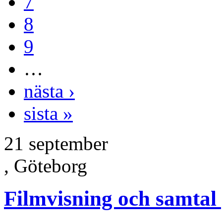
7
8
9
…
nästa ›
sista »
21 september
, Göteborg
Filmvisning och samtal