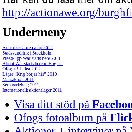
http://actionawe.org/burgh
Undermeny
Artic resistance camp 2015
Stadsvandring i Stockholm
Pressklipp War starts here 2011
About War starts here in English
Ofog <3 Luleå 2012
Läger "Krig börjar här" 2010
Massaktion 2011
Seminariehelg 2011
Internationellt aktionsläger 2011
Visa ditt stöd på
Facebo
Ofogs fotoalbum på
Flic
Aktioner + intervjuer på