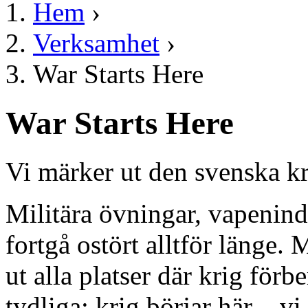
Hem
›
Verksamhet
›
War Starts Here
War Starts Here
Vi märker ut den svenska kr
Militära övningar, vapenindu
fortgå ostört alltför länge.
ut alla platser där krig för
tydliga: krig börjar här – vi