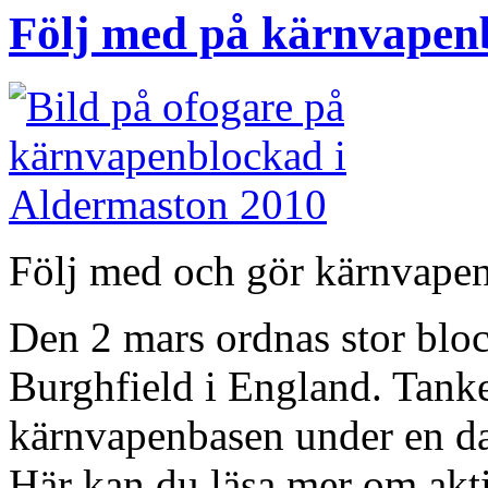
Följ med på kärnvapen
Följ med och gör kärnvapen t
Den 2 mars ordnas stor bl
Burghfield i England. Tanke
kärnvapenbasen under en dag
Här kan du läsa mer om akt