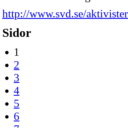
http://www.svd.se/aktivister
Sidor
1
2
3
4
5
6