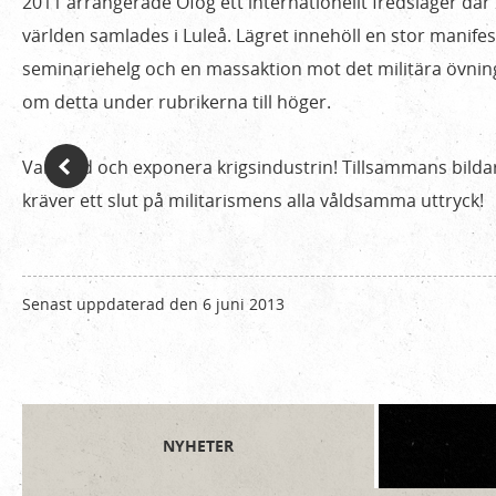
2011 arrangerade Ofog ett internationellt fredsläger där 
världen samlades i Luleå. Lägret innehöll en stor manifest
seminariehelg och en massaktion mot det militära övn
om detta under rubrikerna till höger.
Var med och exponera krigsindustrin! Tillsammans bildar
kräver ett slut på militarismens alla våldsamma uttryck!
Senast uppdaterad den 6 juni 2013
NYHETER