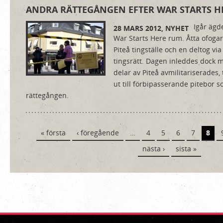
ANDRA RÄTTEGÅNGEN EFTER WAR STARTS H
Igår ägd
28 MARS 2012,
NYHET
War Starts Here rum. Åtta ofogar
Piteå tingställe och en deltog vi
tingsrätt. Dagen inleddes dock 
delar av Piteå avmilitariserades, 
ut till förbipasserande pitebor so
rättegången.
Sidor
« första
‹ föregående
…
4
5
6
7
8
nästa ›
sista »