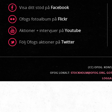
Visa ditt stöd på
Facebook
Ofogs fotoalbum på
Flickr
Aktioner + intervjuer på
Youtube
Följ Ofogs aktioner på
Twitter
(CC) OFOG. KON
Kontaktinfo
OFOG LOKALT:
STOCKHOLM@OFOG.ORG
,
GO
LOGGA