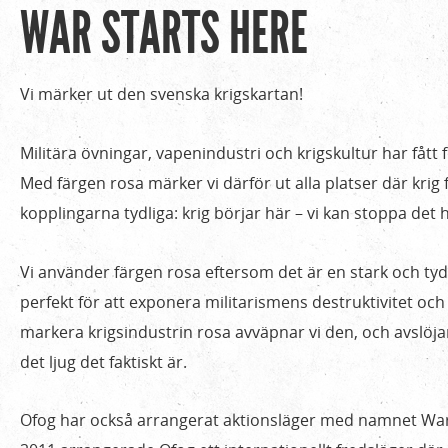
WAR STARTS HERE
Hem
Du
›
är
Verksamhet
Vi märker ut den svenska krigskartan!
›
här
War
Militära övningar, vapenindustri och krigskultur har fått f
Starts
Med färgen rosa märker vi därför ut alla platser där krig
Here
kopplingarna tydliga: krig börjar här – vi kan stoppa det 
Vi använder färgen rosa eftersom det är en stark och tydl
perfekt för att exponera militarismens destruktivitet oc
markera krigsindustrin rosa avväpnar vi den, och avslöja
det ljug det faktiskt är.
Ofog har också arrangerat aktionsläger med namnet Wa