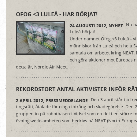
OFOG <3 LULEÅ - HAR BÖRJAT!
Nu ha
24 AUGUSTI 2012,
NYHET
Luleå börjat!
Under namnet Ofog <3 Luleå - v
människor från Luleå och hela Sv
samtala om arbetet kring NEAT, f
och göra aktioner mot Europas nä
detta år, Nordic Air Meet.
REKORDSTORT ANTAL AKTIVISTER INFÖR RÄ
Den 3 april står tio fre
2 APRIL 2012,
PRESSMEDDELANDE
tingsrätt, åtalade för olaga intrång och skadegörelse. Den 2
gruppen in på robotbasen i Vidsel som en del i en större 
övningsverksamheten som bedrivs på NEAT (North Europea