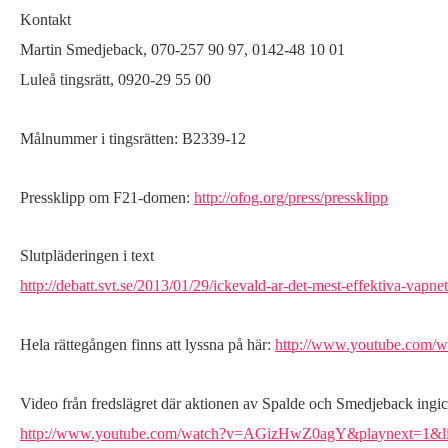
Kontakt
Martin Smedjeback, 070-257 90 97, 0142-48 10 01
Luleå tingsrätt, 0920-29 55 00
Målnummer i tingsrätten: B2339-12
Pressklipp om F21-domen:
http://ofog.org/press/pressklipp
Slutpläderingen i text
http://debatt.svt.se/2013/01/29/ickevald-ar-det-mest-effektiva-vapnet
Hela rättegången finns att lyssna på här:
http://www.youtube.com
Video från fredslägret där aktionen av Spalde och Smedjeback ingic
http://www.youtube.com/watch?v=AGizHwZ0agY&playnext=1&l