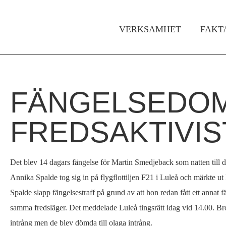
VERKSAMHET
FAKT
Huvudmeny
FÄNGELSEDOM
Hem
Du
›
är
FREDSAKTIVIS
För
media
här
›
Det blev 14 dagars fängelse för Martin Smedjeback som natten till 
Pressmeddelanden
Annika Spalde tog sig in på flygflottiljen F21 i Luleå och märkte u
›
Spalde slapp fängelsestraff på grund av att hon redan fått ett annat fä
Fängelsedom
samma fredsläger. Det meddelade Luleå tingsrätt idag vid 14.00. Bro
för
intrång men de blev dömda till olaga intrång.