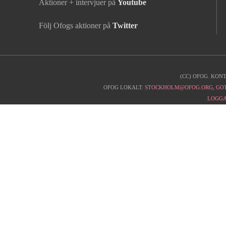
Aktioner + intervjuer på
Youtube
Följ Ofogs aktioner på
Twitter
(CC) OFOG. KON
Kontaktinfo
OFOG LOKALT:
STOCKHOLM@OFOG.ORG
,
GO
LOGGA