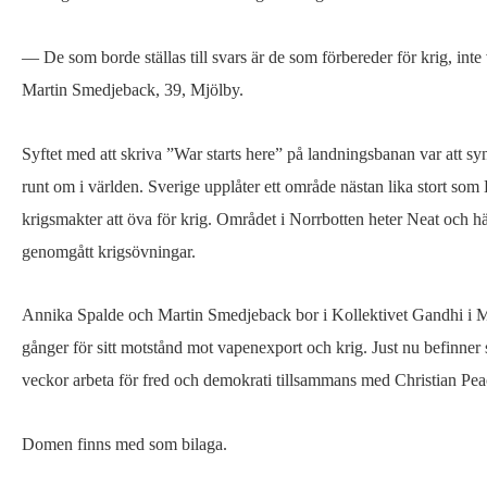
fredsaktivist
— De som borde ställas till svars är de som förbereder för krig, inte 
Martin Smedjeback, 39, Mjölby.
Syftet med att skriva ”War starts here” på landningsbanan var att syn
runt om i världen. Sverige upplåter ett område nästan lika stort som
krigsmakter att öva för krig. Området i Norrbotten heter Neat och hä
genomgått krigsövningar.
Annika Spalde och Martin Smedjeback bor i Kollektivet Gandhi i Mj
gånger för sitt motstånd mot vapenexport och krig. Just nu befinner s
veckor arbeta för fred och demokrati tillsammans med Christian P
Domen finns med som bilaga.