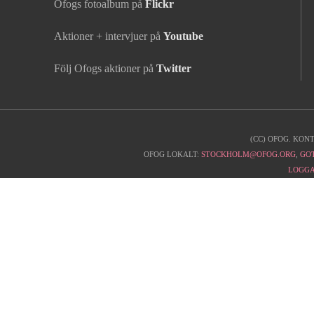
Ofogs fotoalbum på
Flickr
Aktioner + intervjuer på
Youtube
Följ Ofogs aktioner på
Twitter
(CC) OFOG. KON
Kontaktinfo
OFOG LOKALT:
STOCKHOLM@OFOG.ORG
,
GO
LOGGA