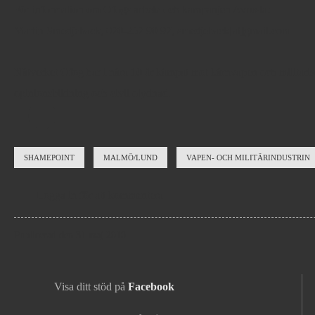
För information om Ofogs arbete och kampanjen Avrusta:
Martin Smedjeback, 070-257 90 97, smedjeback[at]gmail.com
Nätverket Ofog har i nära 10 år kämpat mot kärnvapen och militarise
opinionsbildning och civil olydnad.
SHAMEPOINT
MALMÖ/LUND
VAPEN- OCH MILITÄRINDUSTRIN
Logga in
för att kommentera
Publicerad den 31 maj 2010
Visa ditt stöd på
Facebook