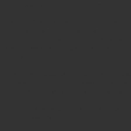
civilrättsligt, vilket kommer att handläggas av Malmö tingsrätt som et
- Vi har aldrig förr i svensk historia skådat ett så omfattande skade
har tagit sig in på ett område utan att ha åsamkat materiell skada. Det h
rättsfall. Vinner Aimpoint detta innebär det en aggressiv utveckling a
företagens rätt till okränkbarhet väger tyngre än människans rätt till 
Carlsson.
Bakgrund:
Aimpoints kikarsikten användes bland annat av amerikan
angreppet på Irak. Företaget uppger att 400 000 av deras kikarsikten
Kikarsikten för militära syften klassas som krigsmateriel enligt svens
För mer information om skadestånd och bakgrund kring fallet:
Karin Carlsson, 073-587 29 49, karin[at]uppfattat.se