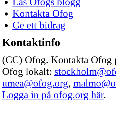
Läs Ofogs blogg
Kontakta Ofog
Ge ett bidrag
Kontaktinfo
(CC) Ofog. Kontakta Ofog
Ofog lokalt:
stockholm@of
umea@ofog.org
,
malmo@of
Logga in på ofog.org här
.